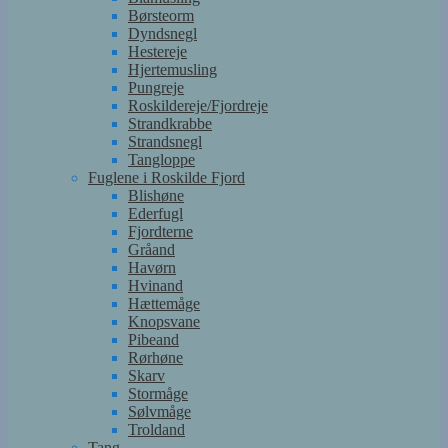
Børsteorm
Dyndsnegl
Hestereje
Hjertemusling
Pungreje
Roskildereje/Fjordreje
Strandkrabbe
Strandsnegl
Tangloppe
Fuglene i Roskilde Fjord
Blishøne
Ederfugl
Fjordterne
Gråand
Havørn
Hvinand
Hættemåge
Knopsvane
Pibeand
Rørhøne
Skarv
Stormåge
Sølvmåge
Troldand
Tang