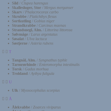
Sild
/
Clupea harengus
Skallesluger, Stor
/
Mergus merganser
Skarv
/ Phalacrocorax carbo
Skrubbe
/
Platichthys flesus
Sortkutling
/
Gobius niger
Strandkrabbe
/
Carcinus maenas
Strandsnegl, Alm.
/
Littorina littoreaa
Sølvmåge
/
Larus argentatus
Søsalat
/
Ulva lactuca
Søstjerne
/
Asteria rubens
T
Tangnål, Alm.
/
Syngnathus typhle
Tarmrørhinde
/
Enteromorpha intestinalis
Torsk
/
Gadus morhua
Troldand
/
Aythya fuligula
U
Ulk
/
Myoxocephalus scorpius
Å
Ålekvabbe
/
Zoarces viviparus