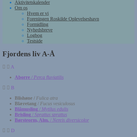
Aktivitetskalender
Om os
Hvem er vi
Foreningen Roskilde Oplevelseshavn
Formidling
Nyhedsbreve
Logbog
Testside
Fjordens liv A-Å
A
Aborre
/
Perca fluviatilis
B
Blishøne /
Fulica atra
Blæretang
/
Fucus vesiculosus
Blåmusling
/ Mytilus edulis
Brisling
/
Sprattus sprattus
Børsteorm, Alm.
/
Nereis diversicolor
D