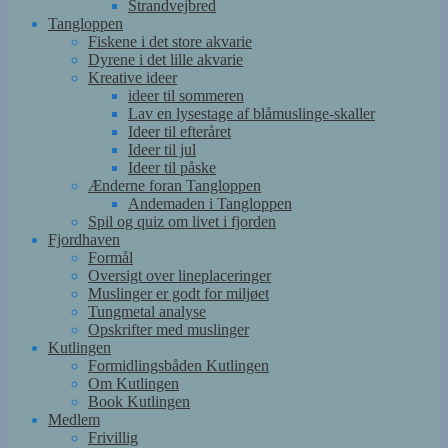
Strandvejbred
Tangloppen
Fiskene i det store akvarie
Dyrene i det lille akvarie
Kreative ideer
ideer til sommeren
Lav en lysestage af blåmuslinge-skaller
Ideer til efteråret
Ideer til jul
Ideer til påske
Ænderne foran Tangloppen
Andemaden i Tangloppen
Spil og quiz om livet i fjorden
Fjordhaven
Formål
Oversigt over lineplaceringer
Muslinger er godt for miljøet
Tungmetal analyse
Opskrifter med muslinger
Kutlingen
Formidlingsbåden Kutlingen
Om Kutlingen
Book Kutlingen
Medlem
Frivillig