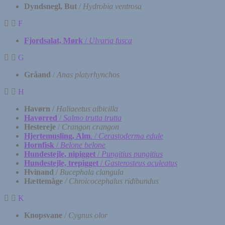
Dyndsnegl, But
/
Hydrobia ventrosa
F
Fjordsalat, Mørk
/
Ulvaria fusca
G
Gråand
/
Anas platyrhynchos
H
Havørn
/
Haliaeetus albicilla
Havørred
/
Salmo trutta trutta
Hestereje
/
Crangon crangon
Hjertemusling, Alm
. /
Cerastoderma edule
Hornfisk
/
Belone belone
Hundestejle, nipigget
/
Pungitius pungitius
Hundestejle, trepigget
/
Gasterosteus aculeatus
Hvinand
/
Bucephala clangula
Hættemåge
/ Chroicocephalus ridibundus
K
Knopsvane
/
Cygnus olor