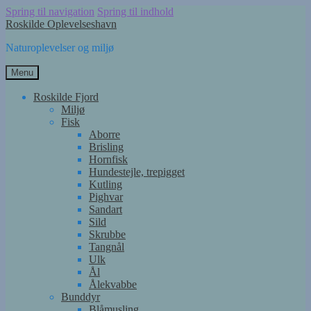
Spring til navigation
Spring til indhold
Roskilde Oplevelseshavn
Naturoplevelser og miljø
Menu
Roskilde Fjord
Miljø
Fisk
Aborre
Brisling
Hornfisk
Hundestejle, trepigget
Kutling
Pighvar
Sandart
Sild
Skrubbe
Tangnål
Ulk
Ål
Ålekvabbe
Bunddyr
Blåmusling