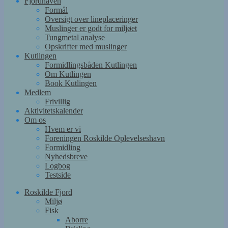
Fjordhaven
Formål
Oversigt over lineplaceringer
Muslinger er godt for miljøet
Tungmetal analyse
Opskrifter med muslinger
Kutlingen
Formidlingsbåden Kutlingen
Om Kutlingen
Book Kutlingen
Medlem
Frivillig
Aktivitetskalender
Om os
Hvem er vi
Foreningen Roskilde Oplevelseshavn
Formidling
Nyhedsbreve
Logbog
Testside
Roskilde Fjord
Miljø
Fisk
Aborre