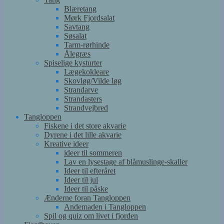
Blæretang
Mørk Fjordsalat
Savtang
Søsalat
Tarm-rørhinde
Ålegræs
Spiselige kysturter
Lægekokleare
Skovløg/Vilde løg
Strandarve
Strandasters
Strandvejbred
Tangloppen
Fiskene i det store akvarie
Dyrene i det lille akvarie
Kreative ideer
ideer til sommeren
Lav en lysestage af blåmuslinge-skaller
Ideer til efteråret
Ideer til jul
Ideer til påske
Ænderne foran Tangloppen
Andemaden i Tangloppen
Spil og quiz om livet i fjorden