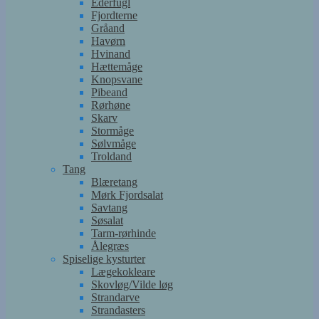
Ederfugl
Fjordterne
Gråand
Havørn
Hvinand
Hættemåge
Knopsvane
Pibeand
Rørhøne
Skarv
Stormåge
Sølvmåge
Troldand
Tang
Blæretang
Mørk Fjordsalat
Savtang
Søsalat
Tarm-rørhinde
Ålegræs
Spiselige kysturter
Lægekokleare
Skovløg/Vilde løg
Strandarve
Strandasters