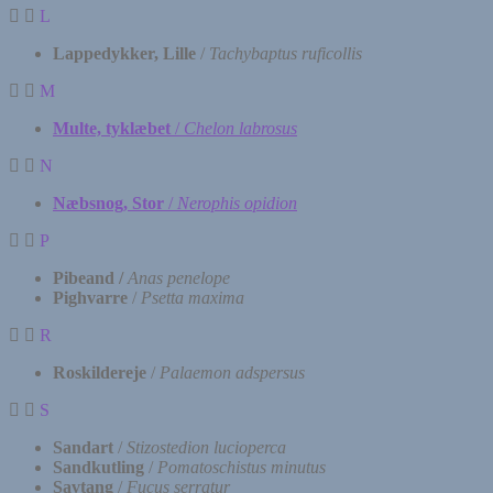
L
Lappedykker, Lille
/
Tachybaptus ruficollis
M
Multe, tyklæbet
/
Chelon labrosus
N
Næbsnog, Stor
/
Nerophis opidion
P
Pibeand /
Anas penelope
Pighvarre
/
Psetta maxima
R
Roskildereje
/
Palaemon adspersus
S
Sandart
/
Stizostedion lucioperca
Sandkutling
/
Pomatoschistus minutus
Savtang
/
Fucus serratur