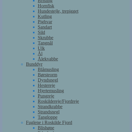
Brisling
Hornfisk
Hundestejle, trepigget
Kutling
Pighvar
Sandart
Sild
Skrubbe
Tangnål
Ulk
Ål
Ålekvabbe
Bunddyr
Blåmusling
Børsteorm
Dyndsnegl
Hestereje
Hjertemusling
Pungreje
Roskildereje/Fjordreje
Strandkrabbe
Strandsnegl
Tangloppe
Fuglene i Roskilde Fjord
Blishøne