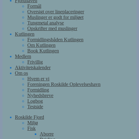
Fjordhaven
Formål
Oversigt over lineplaceringer
Muslinger er godt for miljøet
Tungmetal analyse
Opskrifter med muslinger
Kutlingen
Formidlingsbåden Kutlingen
Om Kutlingen
Book Kutlingen
Medlem
Frivillig
Aktivitetskalender
Om os
Hvem er vi
Foreningen Roskilde Oplevelseshavn
Formidling
Nyhedsbreve
Logbog
Testside
Roskilde Fjord
Miljø
Fisk
Aborre