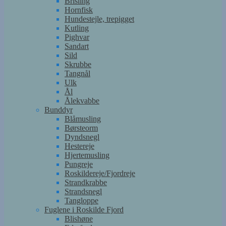
Brisling
Hornfisk
Hundestejle, trepigget
Kutling
Pighvar
Sandart
Sild
Skrubbe
Tangnål
Ulk
Ål
Ålekvabbe
Bunddyr
Blåmusling
Børsteorm
Dyndsnegl
Hestereje
Hjertemusling
Pungreje
Roskildereje/Fjordreje
Strandkrabbe
Strandsnegl
Tangloppe
Fuglene i Roskilde Fjord
Blishøne