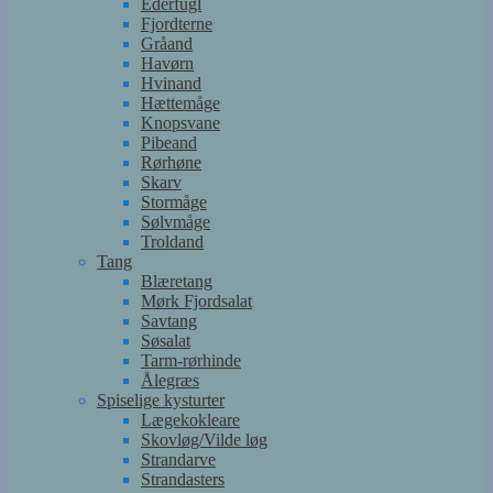
Ederfugl
Fjordterne
Gråand
Havørn
Hvinand
Hættemåge
Knopsvane
Pibeand
Rørhøne
Skarv
Stormåge
Sølvmåge
Troldand
Tang
Blæretang
Mørk Fjordsalat
Savtang
Søsalat
Tarm-rørhinde
Ålegræs
Spiselige kysturter
Lægekokleare
Skovløg/Vilde løg
Strandarve
Strandasters