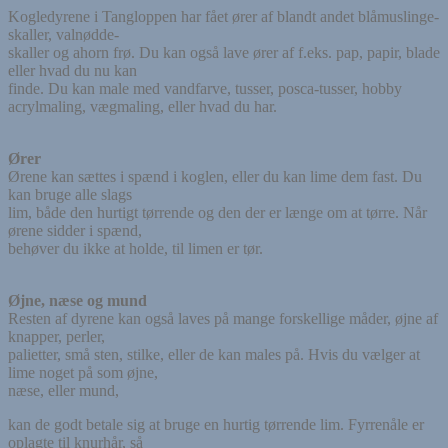
Kogledyrene i Tangloppen har fået ører af blandt andet blåmuslinge-
skaller, valnødde-
skaller og ahorn frø. Du kan også lave ører af f.eks. pap, papir, blade
eller hvad du nu kan
finde. Du kan male med vandfarve, tusser, posca-tusser, hobby
acrylmaling, vægmaling, eller hvad du har.
Ører
Ørene kan sættes i spænd i koglen, eller du kan lime dem fast. Du
kan bruge alle slags
lim, både den hurtigt tørrende og den der er længe om at tørre. Når
ørene sidder i spænd,
behøver du ikke at holde, til limen er tør.
Øjne, næse og mund
Resten af dyrene kan også laves på mange forskellige måder, øjne af
knapper, perler,
palietter, små sten, stilke, eller de kan males på. Hvis du vælger at
lime noget på som øjne,
næse, eller mund,
kan de godt betale sig at bruge en hurtig tørrende lim. Fyrrenåle er
oplagte til knurhår, så