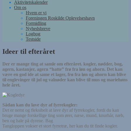
Aktivitetskalender
Om os
Hvem er vi
Foreningen Roskilde Oplevelseshavn
Formidling
Nyhedsbreve
Logbog
Testside
Ideer til efteråret
Der er mange ting at samle om efteråret. kogler, nødder, bog,
agern, kastanjer, agern “hatte” frø fra løn og ahorn. Det kan
være en god ide at same et lager, frø fra løn og ahorn kan blive
til englevinger til jul og valnøder kan blive til mus og mariehøns
hele året.
Sådan kan du lave dyr af fyrrekogler:
Det er nemt og fleksibelt at lave dyr af fyrrekogler, fordi du kan
bruge mange forskellige ting som ører, næse, mund, knurhår, næb,
ben og hale på dyrene. Bag
Tangloppen vokser et stort fyrretræ, her kan du tit finde kogler.