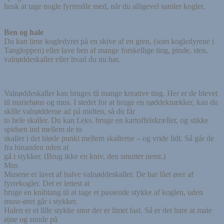
husk at tage nogle fyrrenåle med, når du alligevel samler kogler.
Ben og hale
Du kan lime kogledyret på en skive af en gren, (som kogledyrene i
Tangloppen) eller lave ben af mange forskellige ting, pinde, sten,
valnøddeskaller eller hvad du nu har.
Valnøddeskaller kan bruges til mange kreative ting. Her er de blevet
til mariehøns og mus. I stedet for at bruge en nøddeknækker, kan du
skille valnødderne ad på midten, så du får
to hele skaller. Du kan f.eks. bruge en kartoffelskræller, og stikke
spidsen ind mellem de to
skaller i det bløde punkt mellem skallerne – og vride lidt. Så går de
fra hinanden uden at
gå i stykker. (Brug ikke en kniv, den smutter nemt.)
Mus
Musene er lavet af halve valnøddeskaller. De har fået ører af
fyrrekogler. Det er lettest at
bruge en knibtang til at tage et passende stykke af koglen, uden
muse-øret går i stykker.
Halen er et lille stykke snor der er limet fast. Så er det bare at male
øjne og snude på