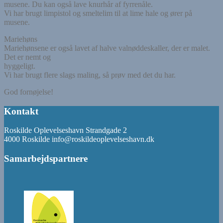
musene. Du kan også lave knurhår af fyrrenåle.
Vi har brugt limpistol og smeltelim til at lime hale og ører på
musene.
Mariehøns
Mariehønsene er også lavet af halve valnøddeskaller, der er malet.
Det er nemt og
hyggeligt.
Vi har brugt flere slags maling, så prøv med det du har.
God fornøjelse!
Kontakt
Roskilde Oplevelseshavn Strandgade 2
4000 Roskilde info@roskildeoplevelseshavn.dk
Samarbejdspartnere