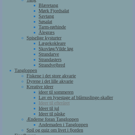
Blæretang
Mørk Fjordsalat
Savtang
Søsalat
Tarm-rørhinde
Ålegræs
Spiselige kysturter
Lægekokleare
Skovløg/Vilde løg
Strandarve
Strandasters
Strandvejbred
Tangloppen
Fiskene i det store akvarie
Dyrene i det lille akvarie
Kreative ideer
ideer til sommeren
Lav en lysestage af blåmuslinge-skaller
Ideer til efteråret
Ideer til jul
Ideer til påske
Ænderne foran Tangloppen
Andemaden i Tangloppen
Spil og quiz om livet i fjorden