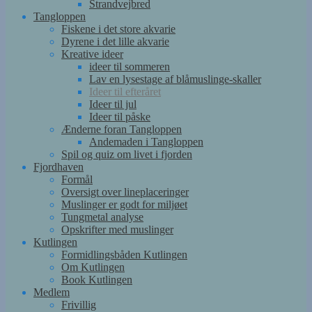
Strandvejbred
Tangloppen
Fiskene i det store akvarie
Dyrene i det lille akvarie
Kreative ideer
ideer til sommeren
Lav en lysestage af blåmuslinge-skaller
Ideer til efteråret
Ideer til jul
Ideer til påske
Ænderne foran Tangloppen
Andemaden i Tangloppen
Spil og quiz om livet i fjorden
Fjordhaven
Formål
Oversigt over lineplaceringer
Muslinger er godt for miljøet
Tungmetal analyse
Opskrifter med muslinger
Kutlingen
Formidlingsbåden Kutlingen
Om Kutlingen
Book Kutlingen
Medlem
Frivillig