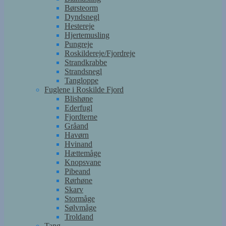
Børsteorm
Dyndsnegl
Hestereje
Hjertemusling
Pungreje
Roskildereje/Fjordreje
Strandkrabbe
Strandsnegl
Tangloppe
Fuglene i Roskilde Fjord
Blishøne
Ederfugl
Fjordterne
Gråand
Havørn
Hvinand
Hættemåge
Knopsvane
Pibeand
Rørhøne
Skarv
Stormåge
Sølvmåge
Troldand
Tang