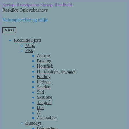
Spring til navigation
Spring til indhold
Roskilde Oplevelseshavn
Naturoplevelser og miljø
Menu
Roskilde Fjord
Miljø
Fisk
Aborre
Brisling
Hornfisk
Hundestejle, trepigget
Kutling
Pighvar
Sandart
Sild
Skrubbe
Tangnål
Ulk
Ål
Ålekvabbe
Bunddyr
Blåmusling