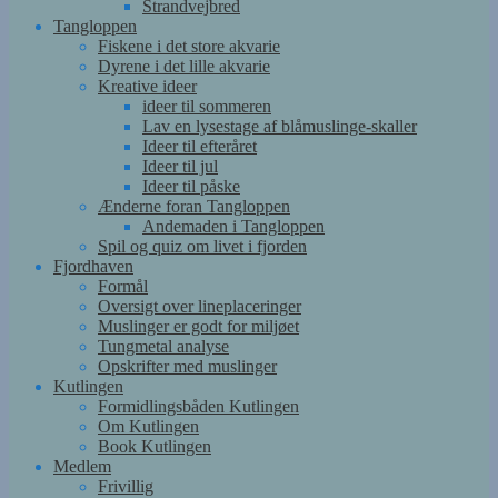
Strandvejbred
Tangloppen
Fiskene i det store akvarie
Dyrene i det lille akvarie
Kreative ideer
ideer til sommeren
Lav en lysestage af blåmuslinge-skaller
Ideer til efteråret
Ideer til jul
Ideer til påske
Ænderne foran Tangloppen
Andemaden i Tangloppen
Spil og quiz om livet i fjorden
Fjordhaven
Formål
Oversigt over lineplaceringer
Muslinger er godt for miljøet
Tungmetal analyse
Opskrifter med muslinger
Kutlingen
Formidlingsbåden Kutlingen
Om Kutlingen
Book Kutlingen
Medlem
Frivillig