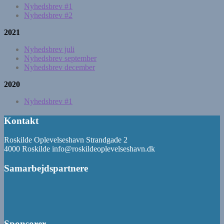
Nyhedsbrev #1
Nyhedsbrev #2
2021
Nyhedsbrev juli
Nyhedsbrev september
Nyhedsbrev december
2020
Nyhedsbrev #1
Kontakt
Roskilde Oplevelseshavn Strandgade 2
4000 Roskilde info@roskildeoplevelseshavn.dk
Samarbejdspartnere
Sponsorer