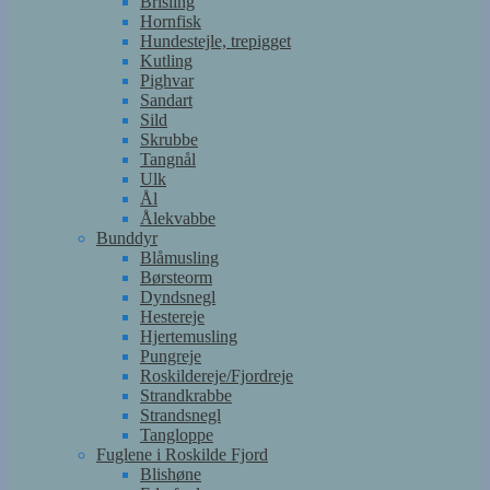
Brisling
Hornfisk
Hundestejle, trepigget
Kutling
Pighvar
Sandart
Sild
Skrubbe
Tangnål
Ulk
Ål
Ålekvabbe
Bunddyr
Blåmusling
Børsteorm
Dyndsnegl
Hestereje
Hjertemusling
Pungreje
Roskildereje/Fjordreje
Strandkrabbe
Strandsnegl
Tangloppe
Fuglene i Roskilde Fjord
Blishøne