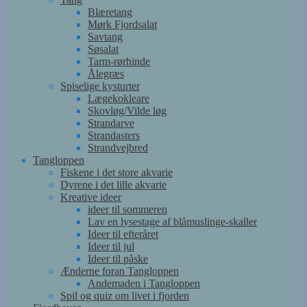
Blæretang
Mørk Fjordsalat
Savtang
Søsalat
Tarm-rørhinde
Ålegræs
Spiselige kysturter
Lægekokleare
Skovløg/Vilde løg
Strandarve
Strandasters
Strandvejbred
Tangloppen
Fiskene i det store akvarie
Dyrene i det lille akvarie
Kreative ideer
ideer til sommeren
Lav en lysestage af blåmuslinge-skaller
Ideer til efteråret
Ideer til jul
Ideer til påske
Ænderne foran Tangloppen
Andemaden i Tangloppen
Spil og quiz om livet i fjorden