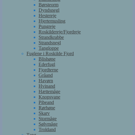
Børsteorm
Dyndsnegl
Hestereje
Hjertemusling
Pungreje
Roskildereje/Fjordreje
Strandkrabbe
Strandsnegl
Tangloppe
Fuglene i Roskilde Fjord
Blishøne
Ederfugl
Fjordterne
Gråand
Havørn
Hvinand
Hættemåge
Knopsvane
Pibeand
Rørhøne
Skarv
Stormåge
Sølvmåge
Troldand
Tang