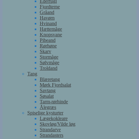
Ederfugl
Fjordterne
Gråand
Havørn
Hvinand
Hættemåge
Knopsvane
Pibeand
Rørhøne
Skarv
Stormåge
Sølvmåge
Troldand
Tang
Blæretang
Mørk Fjordsalat
Savtang
Søsalat
Tarm-rørhinde
Ålegræs
Spiselige kysturter
Lægekokleare
Skovløg/Vilde løg
Strandarve
Strandasters