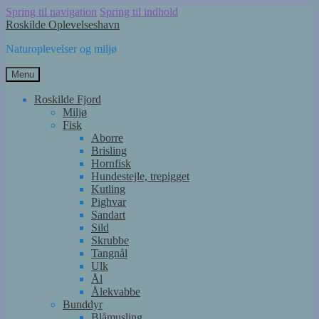
Spring til navigation
Spring til indhold
Roskilde Oplevelseshavn
Naturoplevelser og miljø
Menu
Roskilde Fjord
Miljø
Fisk
Aborre
Brisling
Hornfisk
Hundestejle, trepigget
Kutling
Pighvar
Sandart
Sild
Skrubbe
Tangnål
Ulk
Ål
Ålekvabbe
Bunddyr
Blåmusling