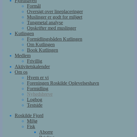
Fjordhaven
Formål
Oversigt over lineplaceringer
Muslinger er godt for miljøet
Tungmetal analyse
Opskrifter med muslinger
Kutlingen
Formidlingsbåden Kutlingen
Om Kutlingen
Book Kutlingen
Medlem
Frivillig
Aktivitetskalender
Om os
Hvem er vi
Foreningen Roskilde Oplevelseshavn
Formidling
Nyhedsbreve
Logbog
Testside
Roskilde Fjord
Miljø
Fisk
Aborre